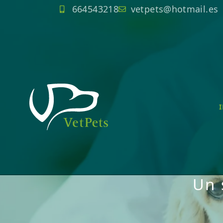
664543218
vetpets@hotmail.es
Un 