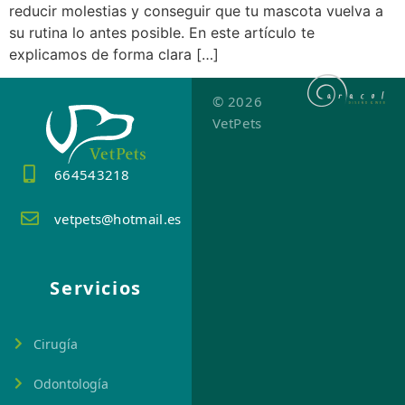
reducir molestias y conseguir que tu mascota vuelva a
su rutina lo antes posible. En este artículo te
explicamos de forma clara […]
© 2026
VetPets
664543218
vetpets@hotmail.es
Servicios
Cirugía
Odontología