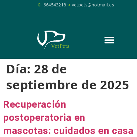
664543218
vetpets@hotmail.es
SERVICIOS QUIRÚRGICOS
Día:
28 de
septiembre de 2025
Recuperación
postoperatoria en
mascotas: cuidados en casa