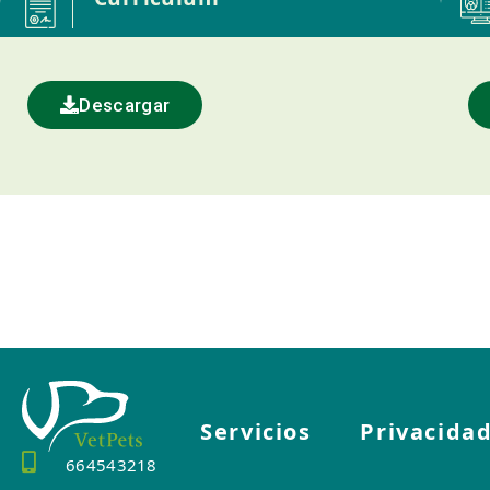
Descargar
Servicios
Privacida
664543218