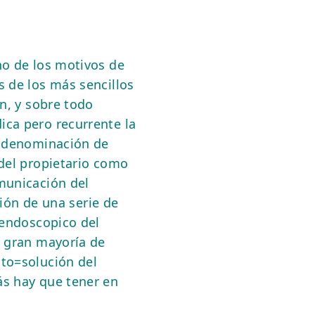
no de los motivos de
cnica minimamente
 de los más sencillos
ara diagnóstico como
n, y sobre todo
 la recuperación
ca pero recurrente la
 de gastroenterología
a denominación de
nario; podéis hacer
del propietario como
s, hasta pedirnos la
municación del
destinado a que
ción de una serie de
s clientes.Con una
 endoscopico del
vuestras manos, y
a gran mayoría de
das las opciones,
to=solución del
ros quien debemos
s hay que tener en
marcar la diferencia p