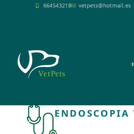
664543218
vetpets@hotmail.es
ENDOSCOPIA 