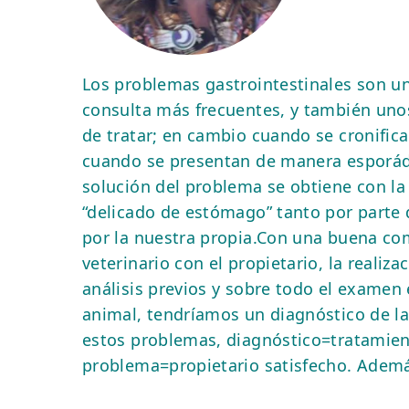
Los problemas gastrointestinales son u
cuenta que la endoscopia es una té
consulta más frecuentes, y también unos
invasiva, que da mucho juego, tanto p
de tratar; en cambio cuando se cronifica
para la extracción de cuerpos extraños, con
cuando se presentan de manera esporádi
inmediata del paciente La especialidad
solución del problema se obtiene con l
está pensada para ayudar al colega veteri
“delicado de estómago” tanto por parte 
desde una consulta sobre vuestros caso
por la nuestra propia.Con una buena co
realización de pruebas endoscópicas, todo 
veterinario con el propietario, la realiza
podáis dar un mejor servicio a vuestro
análisis previos y sobre todo el examen
buena comunicación, ellos se pondrán en 
animal, tendríamos un diagnóstico de l
recordad siempre que hay que proponer to
estos problemas, diagnóstico=tratamien
son ellos quien deciden, pero somos nosot
problema=propietario satisfecho. Ademá