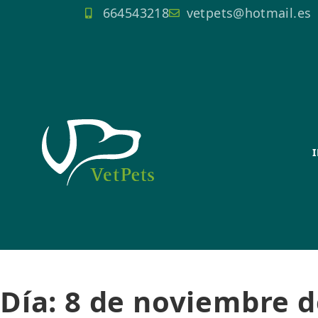
664543218
vetpets@hotmail.es
Día:
8 de noviembre d