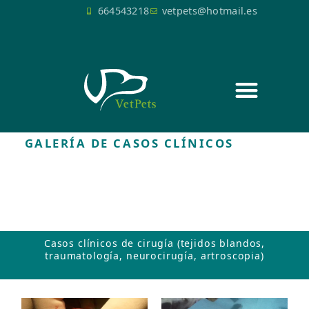
664543218
vetpets@hotmail.es
SERVICIOS QUIRÚRGICOS
GALERÍA DE CASOS CLÍNICOS
Casos clínicos de cirugía (tejidos blandos,
traumatología, neurocirugía, artroscopia)