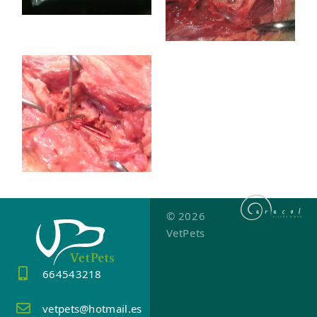
© 2026
VetPets
664543218
vetpets@hotmail.es