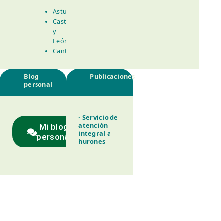
Asturias
Castilla
y
León
Cantabria
Blog
Publicaciones
personal
· Servicio de
atención
Mi blog
integral a
personal
hurones