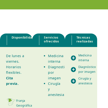
Disponibilidad
Servicios
Técnicas
ofrecidos
realizadas
Medicina
De lunes a
Medicina
interna
viernes.
interna
Horarios
Diagnostico
Diagnóstico
por imagen
flexibles.
por
Cita
imagen
Cirugía y
previa.
Cirugía
anestesia
y
anestesia
Franja
Geográfica: